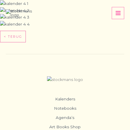
Spring
naar
de
inhoud
< TERUG
Kalenders
Notebooks
Agenda’s
Art Books Shop